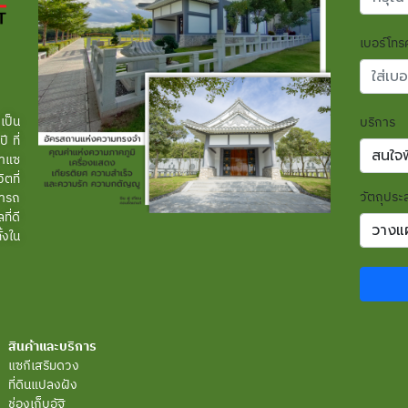
เบอร์โทรศ
เป็น
บริการ
 ที่
ทำแซ
ตที่
วัตถุประ
มารถ
ี่ดี
้งใน
สินค้าและบริการ
แซกีเสริมดวง
ที่ดินแปลงฝัง
ช่องเก็บอัฐิ