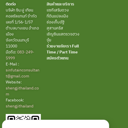
ติดต่อ
สินค้าและบริการ
บริษัท ซิน ฝู เทียน
แซกีเสริมดวง
คอลซัลแทนท์ จำกัด
ที่ดินแปลงฝัง
เลขที่ 1/56-1/57
ช่องเก็บอัฐิ
ตำบลบางเขน อำเภอ
สุสานคริส
เมือง
เชิญซินแสตรวจฮวง
จังหวัดนนทบุรี
จุ้ย
11000
ร่วมงานกับเรา Full
มือถือ:
083-249-
Time / Part Time
5999
สมัครตัวแทน
E-Mail :
sinfutainconsultan
t@gmail.com
Website:
shengjithailand.co
m
Facebook:
shengjithailand