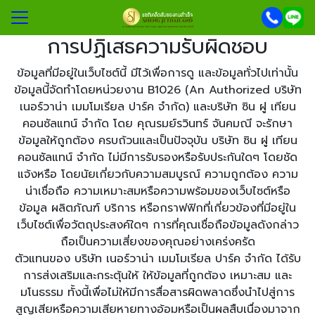
การปฏิเสธความรับผิดชอบ
ข้อมูลที่มีอยู่ในเว็บไซต์นี้ มีไว้เพื่อการดู และข้อมูลทั่วไปเท่านั้น
ข้อมูลนี้จัดทำโดยหน่วยงาน B1026 (An Authorized บริษัท
รก
เนอร์วาน่า เมมโมเรียล ปาร์ค จำกัด) และบริษัท ซิน ฝู เทียน
ักรพรรดิ
คอนซัลแทน์ จำกัด โดย คุณรมย์รวินทร์ จันคมณี จะรักษา
ข้อมูลให้ถูกต้อง ครบถ้วนและเป็นปัจจุบัน บริษัท ซิน ฝู เทียน
ฝัง
คอนซัลแทน์ จำกัด ไม่มีการรับรองหรือรับประกันใดๆ โดยชัด
็บอัฐิ
แจ้งหรือ โดยนัยเกี่ยวกับความสมบูรณ์ ความถูกต้อง ความ
น่าเชื่อถือ ความเหมาะสมหรือความพร้อมของเว็บไซต์หรือ
คริสต์
ข้อมูล ผลิตภัณฑ์ บริการ หรือกราฟฟิกที่เกี่ยวข้องที่มีอยู่ใน
กับเรา
เว็บไซต์เพื่อวัตถุประสงค์ใดๆ การที่คุณเชื่อถือข้อมูลดังกล่าว
ถือเป็นความเสี่ยงของคุณอย่างเคร่งครัด
อเรา
ตัวแทนของ บริษัท เนอร์วาน่า เมมโมเรียล ปาร์ค จำกัด ได้รับ
านกับเรา
การส่งเสริมและกระตุ้นให้ ให้ข้อมูลที่ถูกต้อง เหมาะสม และ
มโนธรรม ทั้งนี้เพื่อไม่ให้มีการสื่อสารผิดพลาดซึ่งนำไปสู่การ
สูญเสียหรือความเสียหายทางอ้อมหรือเป็นผลสืบเนื่องมาจาก