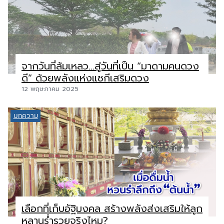
จากวันที่ล้มเหลว…สู่วันที่เป็น “มาดามคนดวง
ดี” ด้วยพลังแห่งแซกีเสริมดวง
12 พฤษภาคม 2025
บทความ
เลือกที่เก็บอัฐิมงคล สร้างพลังส่งเสริมให้ลูก
หลานร่ำรวยจริงไหม?